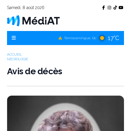
Samedi, 8 août 2026
17°C
Témiscamingue, Qc
19°C
La Sarre, Qc
ACCUEIL
NÉCROLOGIE
18°C
Val-d'Or, Qc
Avis de décès
17°C
Rouyn-Noranda, Qc
18°C
Amos, Qc