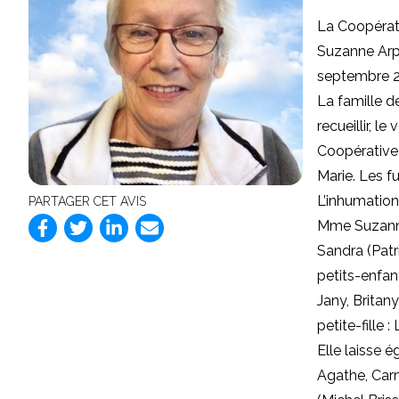
La Coopérat
Suzanne Arpi
septembre 20
La famille d
recueillir, l
Coopérative 
Marie. Les fu
L’inhumation
PARTAGER CET AVIS
Mme Suzanne 
Sandra (Patr
petits-enfan
Jany, Britan
petite-fille 
Elle laisse 
Agathe, Carm