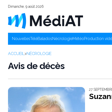
Dimanche, 9 août 2026
Nouvelles
Télé
Balados
Nécrologie
Météo
Production vid
ACCUEIL
>
NÉCROLOGIE
Avis de décès
27 SEPTEMBR
Suzan