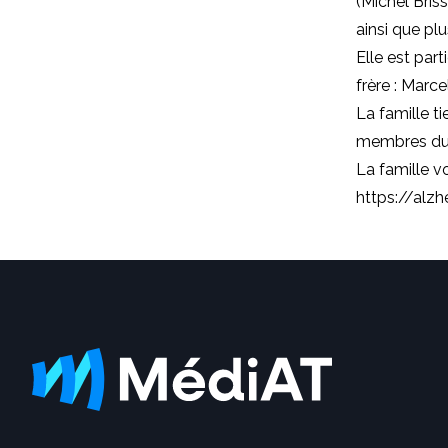
(Michel Bris
ainsi que plu
Elle est part
frère : Marc
La famille t
membres du 
La famille v
https://alzh