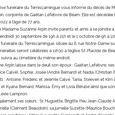
ive funéraire du Témiscamingue vous informe du décès de
n, conjointe de Gaétan Lefebvre de Béarn. Elle est décédée 
22 à l’âge de 77 ans.
e Madame Suzanne Arpin invite parents et amis à se joindre à 
e vendredi 30 septembre de 19h à 21h et le 1 octobre de 9h à 11h
funéraire du Témiscamingue, située au 6, rue Notre-Dame sud
nérailles seront célébrées à 11h30 à l’église St-Placide de Béa
 suivra au cimetière du même endroit.
Arpin laisse dans le deuil son époux : Gaétan Lefebvre, ses 
ice Calvé), Sophie, Josée (André Bernard) et Nadia (Christian 
ts : Antoine, Frédéric et Jérémie Calvé, Tania, Steeven et Kim 
y et Kyana Bernard, Marissa, Émy et Livia Bérubé ainsi que son 
: Lexie Lampron.
également ses sœurs : Sr. Huguette, Brigitte (feu Jean-Claude Au
elle (Clément Beaudoin), sa jumelle Suzette (Maurice Bouche