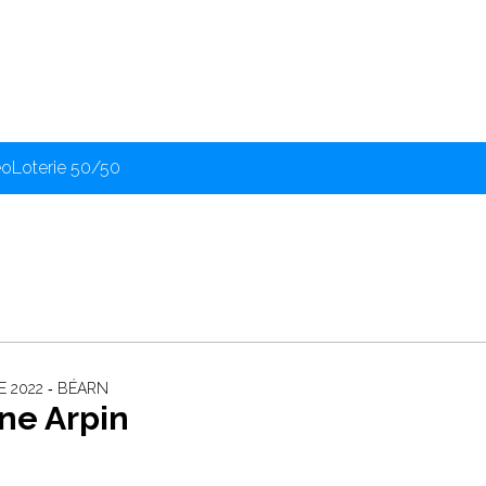
éo
Loterie 50/50
E 2022 ‐ BÉARN
ne Arpin