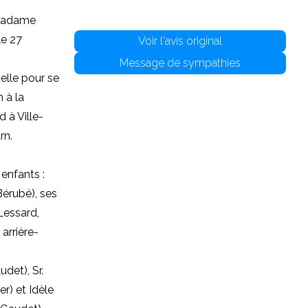
 Madame
le 27
Voir l'avis original
Message de sympathies
elle pour se
 à la
 à Ville-
rn.
enfants :
Bérubé), ses
Lessard,
arrière-
det), Sr.
r) et Idèle