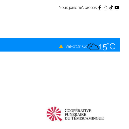
Nous joindre
À propos
14°C
Témiscamingue, Qc
14°C
La Sarre, Qc
15°C
Val-d'Or, Qc
12°C
Rouyn-Noranda, Qc
15°C
Amos, Qc