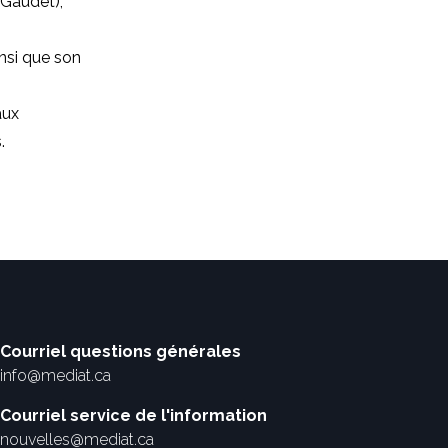
 Gaudet),
insi que son
aux
.
Courriel questions générales
info@mediat.ca
Courriel service de l'information
nouvelles@mediat.ca