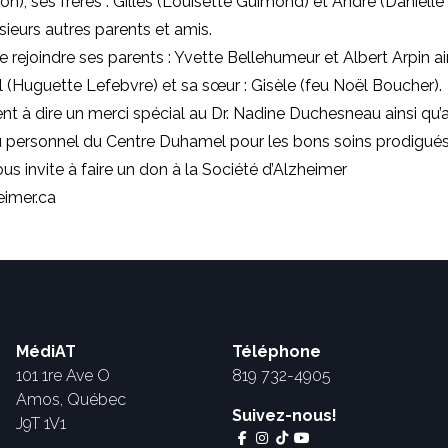
son), ses frères : Gilles (Louisette Guimond) et André (Danielle
sieurs autres parents et amis.
ie rejoindre ses parents : Yvette Bellehumeur et Albert Arpin a
el (Huguette Lefebvre) et sa sœur : Gisèle (feu Noël Boucher).
ient à dire un merci spécial au Dr. Nadine Duchesneau ainsi qu’
personnel du Centre Duhamel pour les bons soins prodigués
ous invite à faire un don à la Société d’Alzheimer
eimer.ca
MédiAT
Téléphone
101 1re Ave O
819 732-4905
Amos, Québec
Suivez-nous!
J9T 1V1