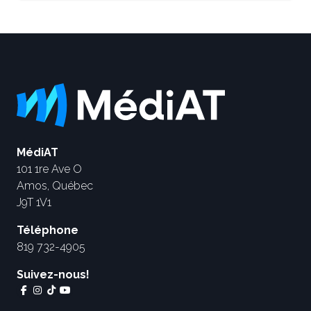
MédiAT
101 1re Ave O
Amos, Québec
J9T 1V1
Téléphone
819 732-4905
Suivez-nous!