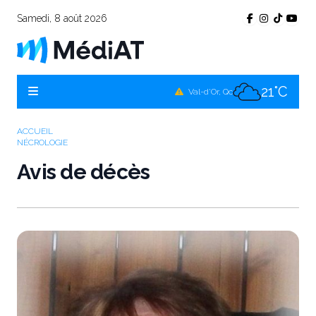
Samedi, 8 août 2026
24°C
Témiscamingue, Qc
22°C
La Sarre, Qc
21°C
Val-d'Or, Qc
23°C
Rouyn-Noranda, Qc
ACCUEIL
NÉCROLOGIE
21°C
Amos, Qc
Avis de décès