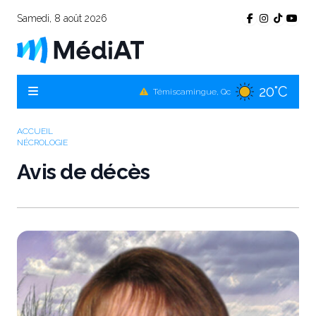
Samedi, 8 août 2026
20°C
Témiscamingue, Qc
19°C
La Sarre, Qc
21°C
Val-d'Or, Qc
ACCUEIL
NÉCROLOGIE
20°C
Rouyn-Noranda, Qc
Avis de décès
21°C
Amos, Qc