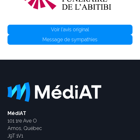
Voir l'avis original
Message de sympathies
MédiAT
101 1re Ave O
Amos, Québec
J9T 1V1