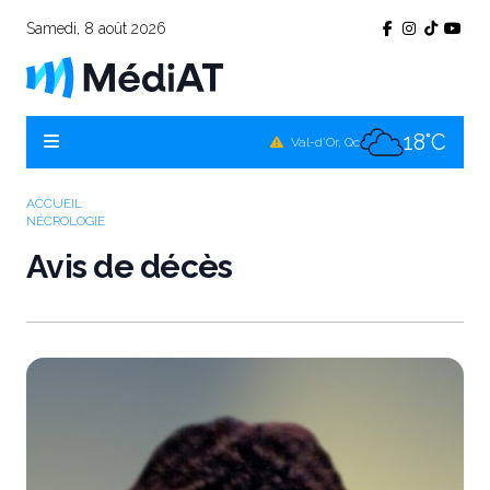
Samedi, 8 août 2026
23°C
Témiscamingue, Qc
22°C
La Sarre, Qc
18°C
Val-d'Or, Qc
22°C
Rouyn-Noranda, Qc
ACCUEIL
NÉCROLOGIE
18°C
Amos, Qc
Avis de décès