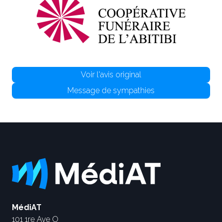
Voir l'avis original
Message de sympathies
MédiAT
101 1re Ave O