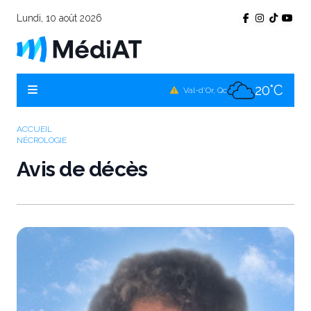
Lundi, 10 août 2026
19°C
Témiscamingue, Qc
19°C
La Sarre, Qc
20°C
Val-d'Or, Qc
19°C
Rouyn-Noranda, Qc
ACCUEIL
NÉCROLOGIE
20°C
Amos, Qc
Avis de décès