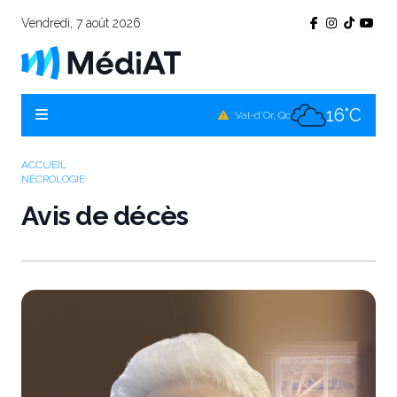
Vendredi, 7 août 2026
15°C
Témiscamingue, Qc
17°C
La Sarre, Qc
16°C
Val-d'Or, Qc
15°C
Rouyn-Noranda, Qc
ACCUEIL
NÉCROLOGIE
16°C
Amos, Qc
Avis de décès