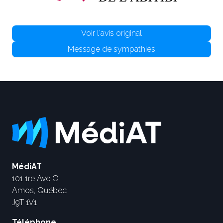
Voir l'avis original
Message de sympathies
MédiAT
101 1re Ave O
Amos, Québec
J9T 1V1
Téléphone