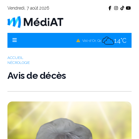
Vendredi, 7 août 2026
11°C
Témiscamingue, Qc
14°C
La Sarre, Qc
14°C
Val-d'Or, Qc
12°C
Rouyn-Noranda, Qc
ACCUEIL
NÉCROLOGIE
14°C
Amos, Qc
Avis de décès