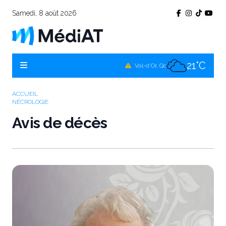
Samedi, 8 août 2026
25°C
Témiscamingue, Qc
23°C
La Sarre, Qc
21°C
Val-d'Or, Qc
22°C
Rouyn-Noranda, Qc
ACCUEIL
NÉCROLOGIE
21°C
Amos, Qc
Avis de décès