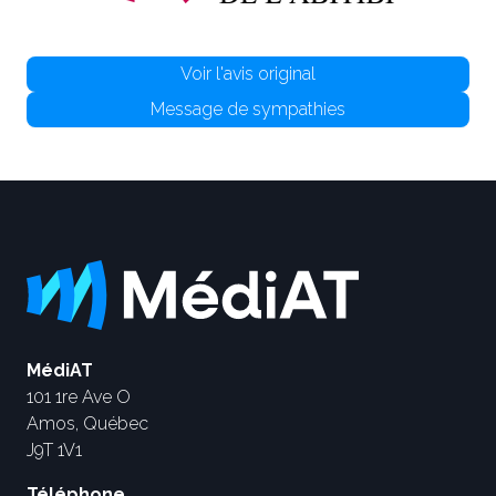
Voir l'avis original
Message de sympathies
MédiAT
101 1re Ave O
Amos, Québec
J9T 1V1
Téléphone