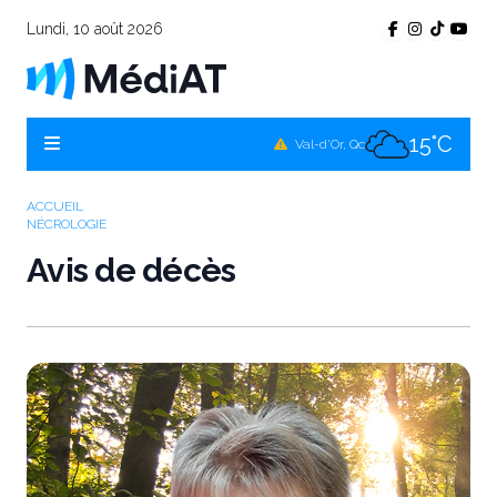
Lundi, 10 août 2026
15°C
Témiscamingue, Qc
16°C
La Sarre, Qc
15°C
Val-d'Or, Qc
16°C
Rouyn-Noranda, Qc
ACCUEIL
NÉCROLOGIE
15°C
Amos, Qc
Avis de décès