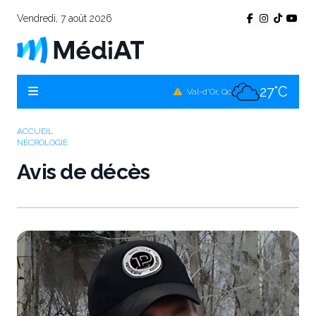
Vendredi, 7 août 2026
26°C
Témiscamingue, Qc
27°C
La Sarre, Qc
27°C
Val-d'Or, Qc
27°C
Rouyn-Noranda, Qc
ACCUEIL
NÉCROLOGIE
27°C
Amos, Qc
Avis de décès