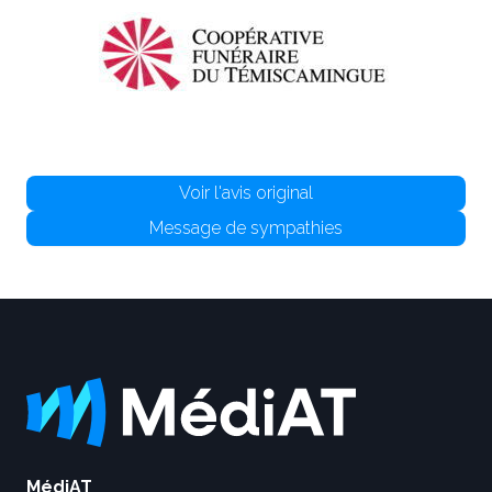
Voir l'avis original
Message de sympathies
MédiAT