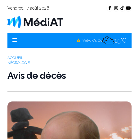
Vendredi, 7 août 2026
13°C
Témiscamingue, Qc
16°C
La Sarre, Qc
15°C
Val-d'Or, Qc
14°C
Rouyn-Noranda, Qc
ACCUEIL
NÉCROLOGIE
15°C
Amos, Qc
Avis de décès