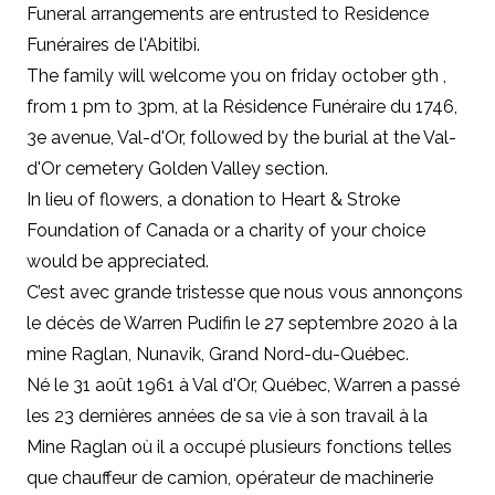
Funeral arrangements are entrusted to Residence
Funéraires de l'Abitibi.
The family will welcome you on friday october 9th ,
from 1 pm to 3pm, at
la Résidence Funéraire
du 1746,
3e avenue, Val-d'Or, followed by the burial at the Val-
d'Or cemetery Golden Valley section.
In lieu of flowers, a donation to
Heart & Stroke
Foundation of Canada
or a charity of your choice
would be appreciated.
C’est avec grande tristesse que nous vous annonçons
le décès de Warren Pudifin le 27 septembre 2020 à la
mine Raglan, Nunavik, Grand Nord-du-Québec.
Né le 31 août 1961 à Val d'Or, Québec, Warren a passé
les 23 dernières années de sa vie à son travail à la
Mine Raglan où il a occupé plusieurs fonctions telles
que chauffeur de camion, opérateur de machinerie