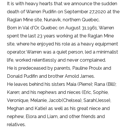
It is with heavy hearts that we announce the sudden
death of Warren Pudifin on September 27,2020 at the
Raglan Mine site, Nunavik, northern Quebec.
Born in Val d'Or, Quebec on August 31,1961, Warren
spent the last 23 years working at the Raglan Mine
site, where he enjoyed his role as a heavy equipment
operator. Warren was a quiet person, led a minimalist
life, worked relentlessly and never complained.
He is predeceased by parents, Pauline Proulx and
Donald Pudifin and brother Arnold James.
He leaves behind his sisters Maia (Pierre); Rana (Bill);
Karen; and his nephews and nieces (Eric, Sophie,
Veronique, Melanie, Jacob(Chelsea), Sarah(Jesse),
Meghan and Katie) as well as his great niece and
nephew, Elora and Liam, and other friends and
relatives.