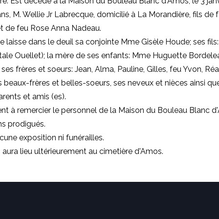
e: Est décédé à la Maison du Bouleau Blanc d'Amos, le 3 janv
ns, M. Wellie Jr Labrecque, domicilié à La Morandière, fils de f
t de feu Rose Anna Nadeau.
 laisse dans le deuil sa conjointe Mme Gisèle Houde; ses fils:
ale Ouellet); la mère de ses enfants: Mme Huguette Bordelea
a; ses frères et soeurs: Jean, Alma, Pauline, Gilles, feu Yvon, Réa
 beaux-frères et belles-soeurs, ses neveux et nièces ainsi qu
ents et amis (es).
ient à remercier le personnel de la Maison du Bouleau Blanc 
ns prodigués.
ucune exposition ni funérailles.
 aura lieu ultérieurement au cimetière d'Amos.