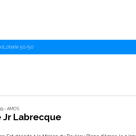
éo
Loterie 50/50
19 ‐ AMOS
e Jr Labrecque