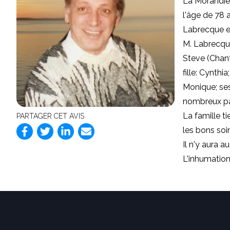
La Morandièr
l'âge de 78 a
Labrecque e
M. Labrecque
Steve (Chant
fille: Cynthi
Monique; ses
nombreux par
La famille t
PARTAGER CET AVIS
les bons soi
Il n'y aura a
L'inhumation