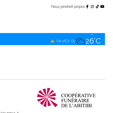
Nous joindre
À propos
25°C
Témiscamingue, Qc
25°C
La Sarre, Qc
26°C
Val-d'Or, Qc
25°C
Rouyn-Noranda, Qc
26°C
Amos, Qc