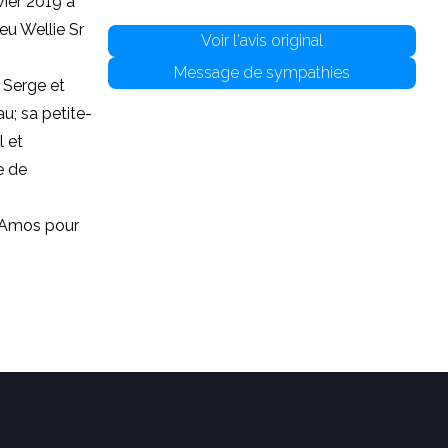
ier 2019 à
eu Wellie Sr
Voir l'avis original
Message de sympathies
 Serge et
u; sa petite-
l et
e de
d'Amos pour