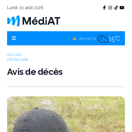
Lundi, 10 août 2026
15°C
Témiscamingue, Qc
16°C
La Sarre, Qc
15°C
Val-d'Or, Qc
16°C
Rouyn-Noranda, Qc
ACCUEIL
NÉCROLOGIE
15°C
Amos, Qc
Avis de décès