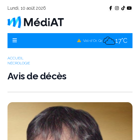
Lundi, 10 août 2026
19°C
Témiscamingue, Qc
18°C
La Sarre, Qc
17°C
Val-d'Or, Qc
18°C
Rouyn-Noranda, Qc
ACCUEIL
NÉCROLOGIE
17°C
Amos, Qc
Avis de décès