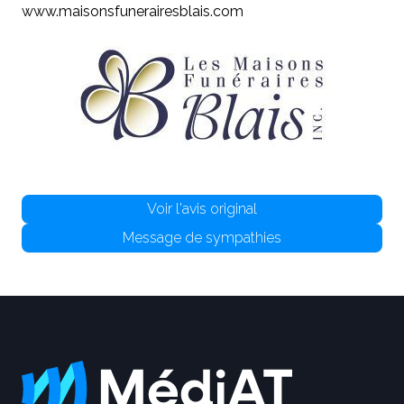
www.maisonsfunerairesblais.com
Voir l'avis original
Message de sympathies