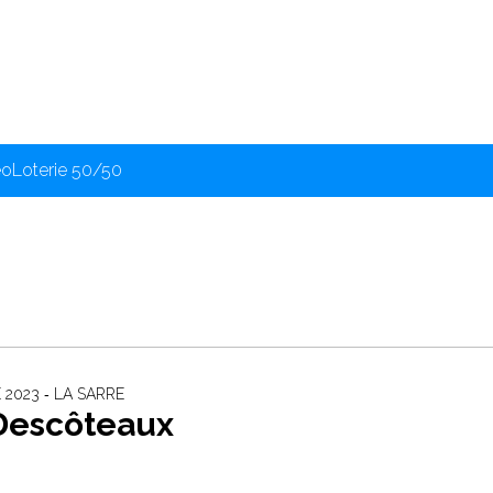
éo
Loterie 50/50
2023 ‐ LA SARRE
Descôteaux