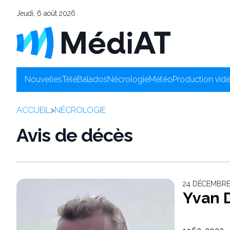
Jeudi, 6 août 2026
Nouvelles
Télé
Balados
Nécrologie
Météo
Production vid
ACCUEIL
>
NÉCROLOGIE
Avis de décès
24 DÉCEMBRE 
Yvan 