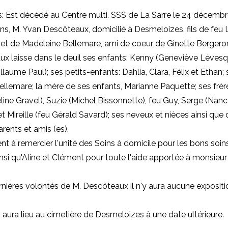
: Est décédé au Centre multi. SSS de La Sarre le 24 décemb
ans, M. Yvan Descôteaux, domicilié à Desmeloizes, fils de feu
et de Madeleine Bellemare, ami de coeur de Ginette Bergero
x laisse dans le deuil ses enfants: Kenny (Geneviève Lévesq
llaume Paul); ses petits-enfants: Dahlia, Clara, Félix et Ethan;
llemare; la mère de ses enfants, Marianne Paquette; ses frère
eline Gravel), Suzie (Michel Bissonnette), feu Guy, Serge (Nan
t Mireille (feu Gérald Savard); ses neveux et nièces ainsi que 
ents et amis (es).
ent à remercier l'unité des Soins à domicile pour les bons soin
nsi qu'Aline et Clément pour toute l'aide apportée à monsieur
rnières volontés de M. Descôteaux il n'y aura aucune expositi
 aura lieu au cimetière de Desmeloizes à une date ultérieure.