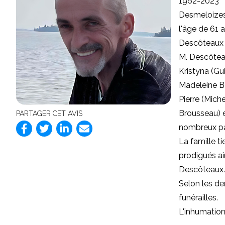
1962-2023
Desmeloizes
l'âge de 61 
Descôteaux 
M. Descôteau
Kristyna (Gui
Madeleine Be
Pierre (Mich
Brousseau) e
PARTAGER CET AVIS
nombreux par
La famille ti
prodigués ai
Descôteaux.
Selon les de
funérailles.
L'inhumation