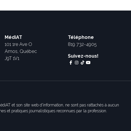
MédiAT
Téléphone
101 1re Ave O
819 732-4905
Amos, Québec
Suivez-nous!
J9T 1V1
édiAT et son site web d'information, ne sont pas rattachés à aucun
es et pratiques journalistiques reconnues par la profession.