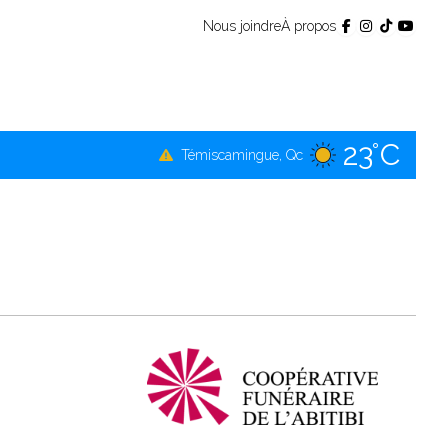
Nous joindre
À propos
23°C
Témiscamingue, Qc
22°C
La Sarre, Qc
24°C
Val-d'Or, Qc
23°C
Rouyn-Noranda, Qc
24°C
Amos, Qc