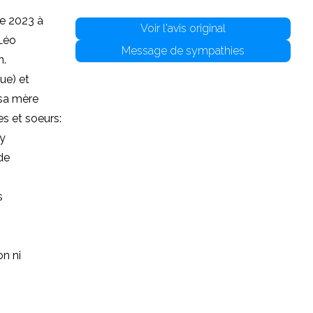
re 2023 à
Voir l'avis original
 Léo
Message de sympathies
n.
ue) et
 sa mère
s et soeurs:
cy
de
s
on ni