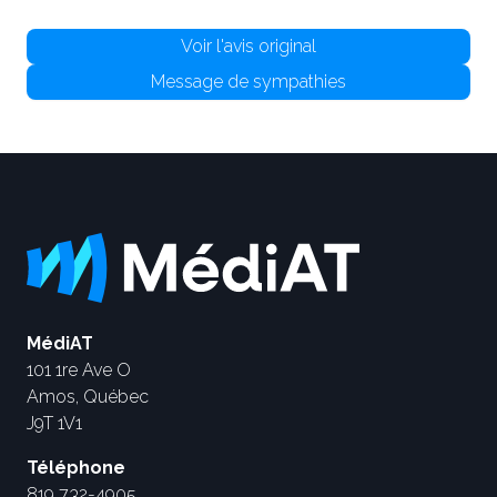
Voir l'avis original
Message de sympathies
MédiAT
101 1re Ave O
Amos, Québec
J9T 1V1
Téléphone
819 732-4905