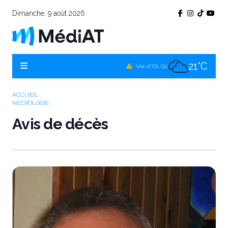
Dimanche, 9 août 2026
22°C
Témiscamingue, Qc
21°C
La Sarre, Qc
21°C
Val-d'Or, Qc
21°C
Rouyn-Noranda, Qc
ACCUEIL
NÉCROLOGIE
21°C
Amos, Qc
Avis de décès