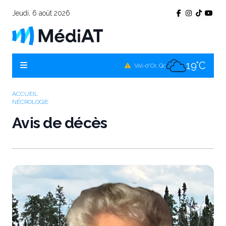
Jeudi, 6 août 2026
16°C
Témiscamingue, Qc
17°C
La Sarre, Qc
19°C
Val-d'Or, Qc
17°C
Rouyn-Noranda, Qc
ACCUEIL
NÉCROLOGIE
19°C
Amos, Qc
Avis de décès