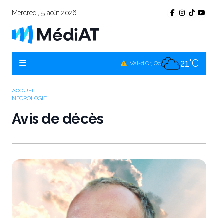
Mercredi, 5 août 2026
17°C
Témiscamingue, Qc
17°C
La Sarre, Qc
21°C
Val-d'Or, Qc
18°C
Rouyn-Noranda, Qc
ACCUEIL
NÉCROLOGIE
21°C
Amos, Qc
Avis de décès