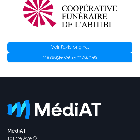
Voir l'avis original
Message de sympathies
MédiAT
101 1re Ave O