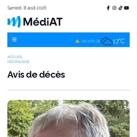
Samedi, 8 août 2026
22°C
Témiscamingue, Qc
20°C
La Sarre, Qc
17°C
Val-d'Or, Qc
19°C
Rouyn-Noranda, Qc
ACCUEIL
NÉCROLOGIE
17°C
Amos, Qc
Avis de décès