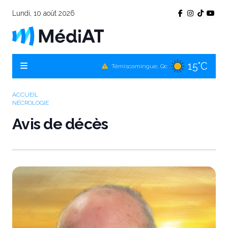
Lundi, 10 août 2026
15°C
Témiscamingue, Qc
16°C
La Sarre, Qc
ACCUEIL
NÉCROLOGIE
15°C
Val-d'Or, Qc
Avis de décès
16°C
Rouyn-Noranda, Qc
15°C
Amos, Qc