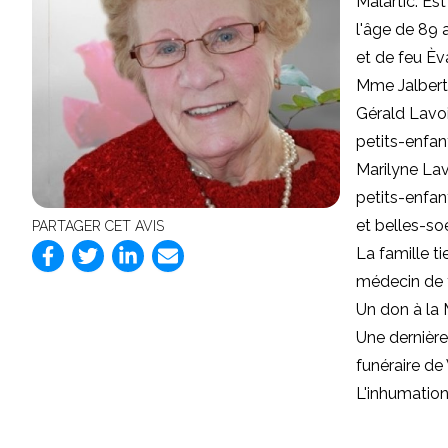
Malartic: Es
l'âge de 89 
et de feu Èv
Mme Jalbert 
Gérald Lavoi
petits-enfan
Marilyne Lav
petits-enfan
et belles-so
PARTAGER CET AVIS
La famille t
médecin de 
Un don à la 
Une dernière 
funéraire de 
L'inhumation