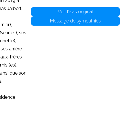
uin 2019 à
mas Jalbert
Voir l'avis original
Message de sympathies
nier),
earles); ses
chette),
ses arrière-
eaux-frères
mis (es).
ainsi que son
s.
ésidence