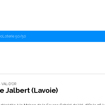
éo
Loterie 50/50
‐ VAL-D'OR
 Jalbert (Lavoie)