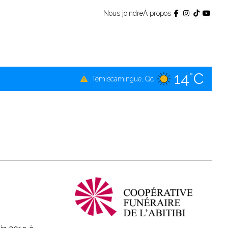
Nous joindre
À propos
14°C
Témiscamingue, Qc
16°C
La Sarre, Qc
15°C
Val-d'Or, Qc
14°C
Rouyn-Noranda, Qc
15°C
Amos, Qc