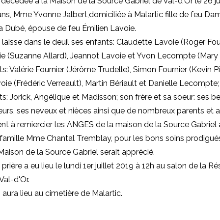
t décédée à la
Maison de la Source Gabriel de Val-d'Or
le
26 j
ans,
Mme
Yvonne Jalbert,
domiciliée à Malartic
fille de feu Da
a Dubé, épouse de feu Émilien Lavoie.
laisse dans le deuil ses enfants: Claudette Lavoie (Roger Four
e (Suzanne Allard), Jeannot Lavoie et Yvon Lecompte (Mary S
ts: Valérie Fournier (Jérôme Trudelle), Simon Fournier (Kevin Pi
oie (Frédéric Verreault), Martin Bériault et Danielle Lecompte; 
ts: Jorick, Angélique et Madisson; son frère et sa soeur: ses b
eurs, ses neveux et nièces ainsi que de nombreux parents et a
ient à remiercier les ANGES de la maison de la Source Gabriel 
famille Mme Chantal Tremblay, pour les bons soins prodigué
Maison de la Source Gabriel serait apprécié.
prière a eu lieu le lundi 1er juillet 2019 à 12h au salon de la R
Val-d'Or.
 aura lieu au cimetière de Malartic.