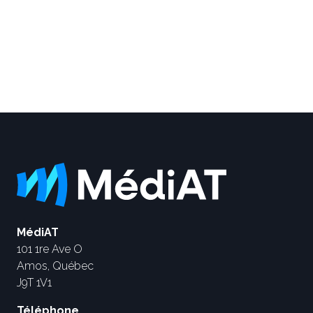
MédiAT
101 1re Ave O
Amos, Québec
J9T 1V1
Téléphone