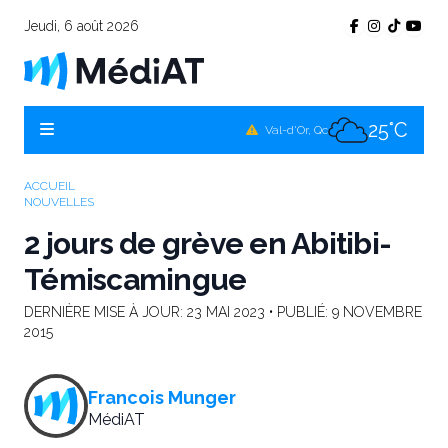
Jeudi, 6 août 2026
25°C
Témiscamingue, Qc
25°C
La Sarre, Qc
25°C
Val-d'Or, Qc
25°C
Rouyn-Noranda, Qc
ACCUEIL
NOUVELLES
25°C
Amos, Qc
2 jours de grève en Abitibi-
Témiscamingue
DERNIÈRE MISE À JOUR:
23 MAI 2023
• PUBLIÉ:
9 NOVEMBRE
2015
Francois Munger
MédiAT