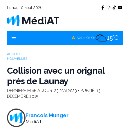
Lundi, 10 août 2026
15°C
Témiscamingue, Qc
16°C
La Sarre, Qc
15°C
Val-d'Or, Qc
15°C
Rouyn-Noranda, Qc
ACCUEIL
NOUVELLES
15°C
Amos, Qc
Collision avec un orignal
près de Launay
DERNIÈRE MISE À JOUR:
23 MAI 2023
• PUBLIÉ:
13
DÉCEMBRE 2015
Francois Munger
MédiAT