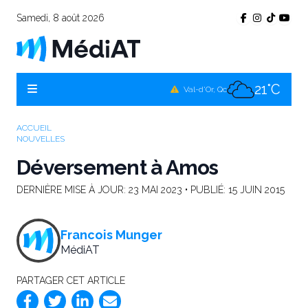
Samedi, 8 août 2026
24°C
Témiscamingue, Qc
22°C
La Sarre, Qc
21°C
Val-d'Or, Qc
23°C
Rouyn-Noranda, Qc
ACCUEIL
NOUVELLES
21°C
Amos, Qc
Déversement à Amos
DERNIÈRE MISE À JOUR:
23 MAI 2023
• PUBLIÉ:
15 JUIN 2015
Francois Munger
MédiAT
PARTAGER CET ARTICLE