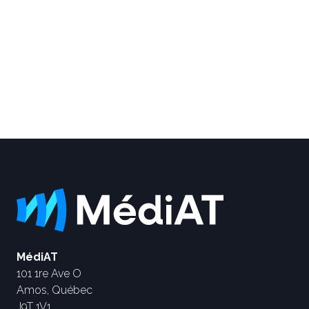
MédiAT
101 1re Ave O
Amos, Québec
J9T 1V1