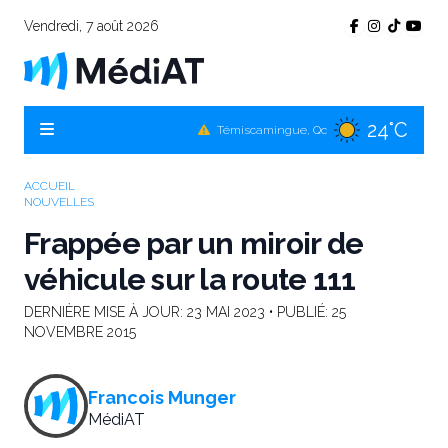
Vendredi, 7 août 2026
24°C
Témiscamingue, Qc
24°C
La Sarre, Qc
26°C
Val-d'Or, Qc
ACCUEIL
NOUVELLES
24°C
Rouyn-Noranda, Qc
Frappée par un miroir de
26°C
Amos, Qc
véhicule sur la route 111
DERNIÈRE MISE À JOUR:
23 MAI 2023
• PUBLIÉ:
25
NOVEMBRE 2015
Francois Munger
MédiAT