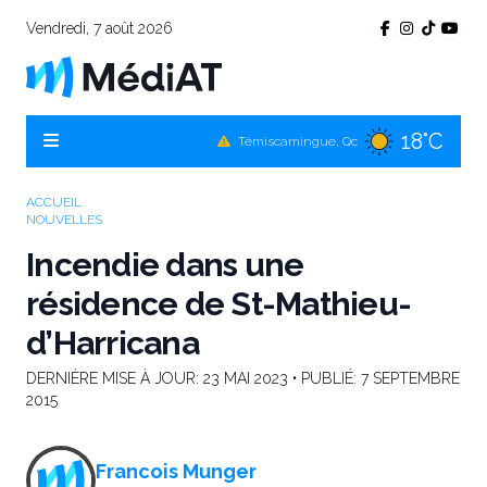
Vendredi, 7 août 2026
18°C
Témiscamingue, Qc
22°C
La Sarre, Qc
21°C
Val-d'Or, Qc
ACCUEIL
NOUVELLES
21°C
Rouyn-Noranda, Qc
Incendie dans une
21°C
Amos, Qc
résidence de St-Mathieu-
d’Harricana
DERNIÈRE MISE À JOUR:
23 MAI 2023
• PUBLIÉ:
7 SEPTEMBRE
2015
Francois Munger