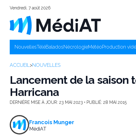
Vendredi, 7 août 2026
Nouvelles
Télé
Balados
Nécrologie
Météo
Production vid
ACCUEIL
>
NOUVELLES
Lancement de la saison t
Harricana
DERNIÈRE MISE À JOUR:
23 MAI 2023
• PUBLIÉ:
28 MAI 2015
Francois Munger
MédiAT