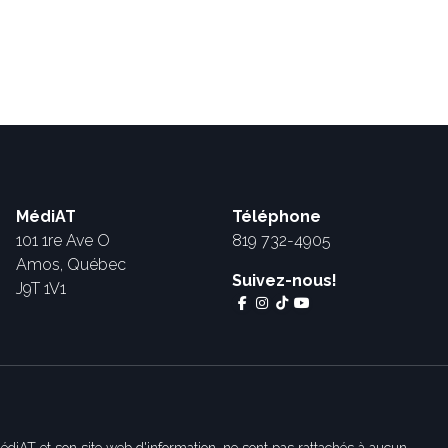
MédiAT
Téléphone
101 1re Ave O
819 732-4905
Amos, Québec
Suivez-nous!
J9T 1V1
édiAT et son site web d'information, ne sont pas rattachés à aucun