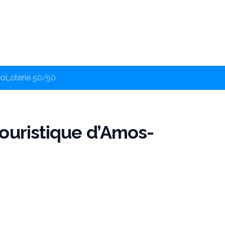
éo
Loterie 50/50
ouristique d’Amos-