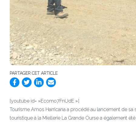
PARTAGER CET ARTICLE
[youtube id= »Ecomo7FnUdE »]
Tourisme Amos Harricana a procédé au lancement de sa sai
touristique à la Miellerie La Grande Ourse a également été