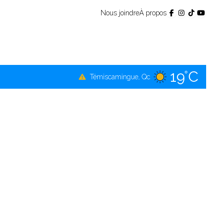
Nous joindre
À propos
19°C
Témiscamingue, Qc
20°C
La Sarre, Qc
23°C
Val-d'Or, Qc
21°C
Rouyn-Noranda, Qc
23°C
Amos, Qc