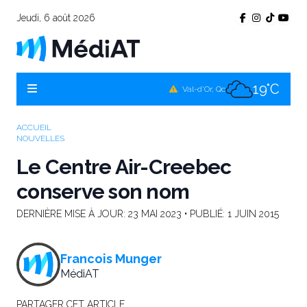
Jeudi, 6 août 2026
17°C
Témiscamingue, Qc
18°C
La Sarre, Qc
19°C
Val-d'Or, Qc
17°C
Rouyn-Noranda, Qc
ACCUEIL
NOUVELLES
19°C
Amos, Qc
Le Centre Air-Creebec
conserve son nom
DERNIÈRE MISE À JOUR:
23 MAI 2023
• PUBLIÉ:
1 JUIN 2015
Francois Munger
MédiAT
PARTAGER CET ARTICLE