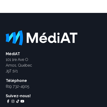
MédiAT
101 1re Ave O
Amos, Québec
J9T 1V1
Téléphone
819 732-4905
Suivez-nous!