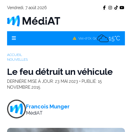
Vendredi, 7 août 2026
13°C
Témiscamingue, Qc
16°C
La Sarre, Qc
15°C
Val-d'Or, Qc
14°C
Rouyn-Noranda, Qc
ACCUEIL
NOUVELLES
15°C
Amos, Qc
Le feu détruit un véhicule
DERNIÈRE MISE À JOUR:
23 MAI 2023
• PUBLIÉ:
15
NOVEMBRE 2015
Francois Munger
MédiAT