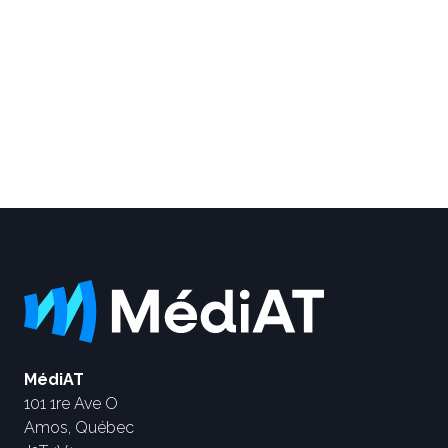
MédiAT
101 1re Ave O
Amos, Québec