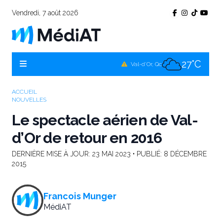
Vendredi, 7 août 2026
26°C
Témiscamingue, Qc
27°C
La Sarre, Qc
27°C
Val-d'Or, Qc
27°C
Rouyn-Noranda, Qc
ACCUEIL
NOUVELLES
27°C
Amos, Qc
Le spectacle aérien de Val-
d’Or de retour en 2016
DERNIÈRE MISE À JOUR:
23 MAI 2023
• PUBLIÉ:
8 DÉCEMBRE
2015
Francois Munger
MédiAT