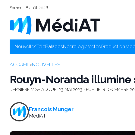
Samedi, 8 août 2026
Nouvelles
Télé
Balados
Nécrologie
Météo
Production vid
ACCUEIL
>
NOUVELLES
Rouyn-Noranda illumine s
DERNIÈRE MISE À JOUR:
23 MAI 2023
• PUBLIÉ:
8 DÉCEMBRE 20
Francois Munger
MédiAT