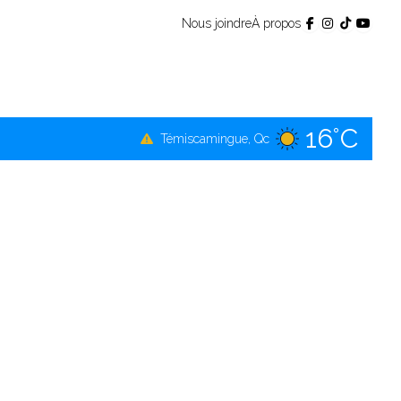
Nous joindre
À propos
16°C
Témiscamingue, Qc
19°C
La Sarre, Qc
17°C
Val-d'Or, Qc
16°C
Rouyn-Noranda, Qc
17°C
Amos, Qc