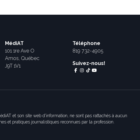
MédiAT
Téléphone
101 1re Ave O
819 732-4905
Amos, Québec
Suivez-nous!
J9T 1V1
édiAT et son site web d'information, ne sont pas rattachés à aucun
es et pratiques journalistiques reconnues par la profession.