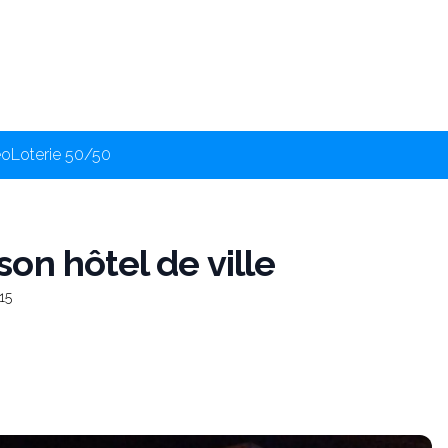
éo
Loterie 50/50
on hôtel de ville
15