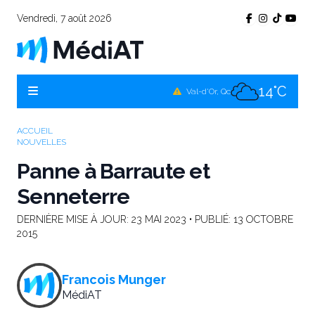
Vendredi, 7 août 2026
11°C
Témiscamingue, Qc
14°C
La Sarre, Qc
14°C
Val-d'Or, Qc
12°C
Rouyn-Noranda, Qc
ACCUEIL
NOUVELLES
14°C
Amos, Qc
Panne à Barraute et
Senneterre
DERNIÈRE MISE À JOUR:
23 MAI 2023
• PUBLIÉ:
13 OCTOBRE
2015
Francois Munger
MédiAT