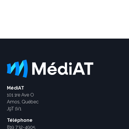
MédiAT
101 1re Ave O
Amos, Québec
J9T 1V1
Téléphone
819 732-4905