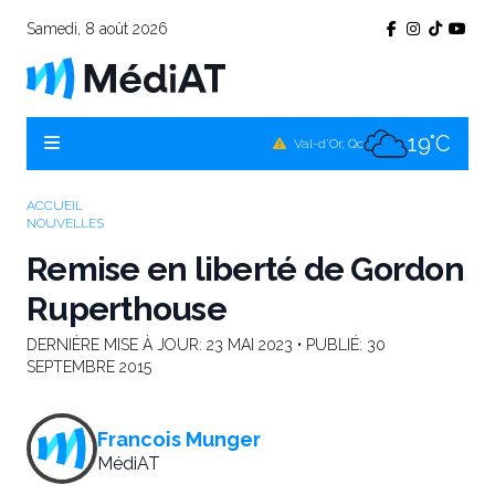
Samedi, 8 août 2026
17°C
Témiscamingue, Qc
20°C
La Sarre, Qc
19°C
Val-d'Or, Qc
18°C
Rouyn-Noranda, Qc
ACCUEIL
NOUVELLES
19°C
Amos, Qc
Remise en liberté de Gordon
Ruperthouse
DERNIÈRE MISE À JOUR:
23 MAI 2023
• PUBLIÉ:
30
SEPTEMBRE 2015
Francois Munger
MédiAT