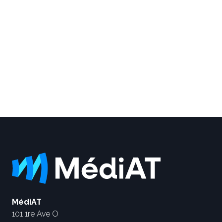
MédiAT
101 1re Ave O