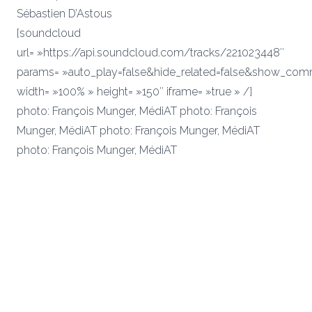
Sébastien D’Astous
[soundcloud
url= »https://api.soundcloud.com/tracks/221023448″
params= »auto_play=false&hide_related=false&show_comm
width= »100% » height= »150″ iframe= »true » /]
photo: François Munger, MédiAT
photo: François
Munger, MédiAT
photo: François Munger, MédiAT
photo: François Munger, MédiAT