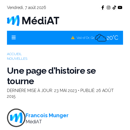
Vendredi, 7 août 2026
18°C
Témiscamingue, Qc
21°C
La Sarre, Qc
20°C
Val-d'Or, Qc
20°C
Rouyn-Noranda, Qc
ACCUEIL
NOUVELLES
20°C
Amos, Qc
Une page d’histoire se
tourne
DERNIÈRE MISE À JOUR:
23 MAI 2023
• PUBLIÉ:
26 AOÛT
2015
Francois Munger
MédiAT