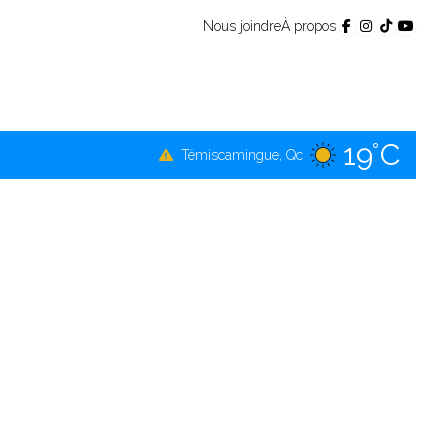
Nous joindre
À propos
19°C
Témiscamingue, Qc
18°C
La Sarre, Qc
19°C
Val-d'Or, Qc
19°C
Rouyn-Noranda, Qc
19°C
Amos, Qc