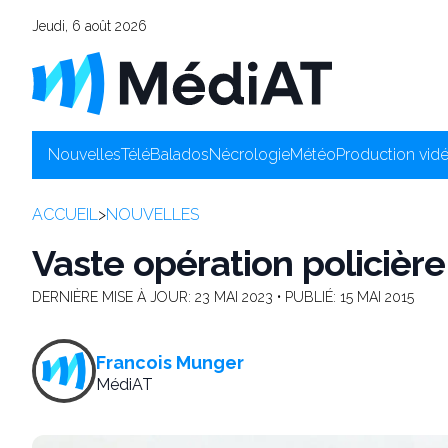
Jeudi, 6 août 2026
Nouvelles
Télé
Balados
Nécrologie
Météo
Production vid
ACCUEIL
>
NOUVELLES
Vaste opération policièr
DERNIÈRE MISE À JOUR:
23 MAI 2023
• PUBLIÉ:
15 MAI 2015
Francois Munger
MédiAT