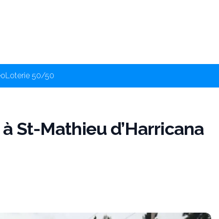
éo
Loterie 50/50
e à St-Mathieu d’Harricana