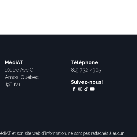
MédiAT
Téléphone
101 1re Ave O
819 732-4905
Amos, Québec
Suivez-nous!
J9T 1V1
édiAT et son site web d'information, ne sont pas rattachés à aucun