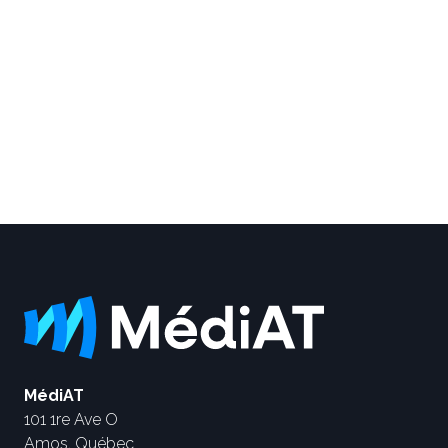
MédiAT
101 1re Ave O
Amos, Québec