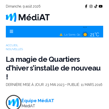
Dimanche, 9 août 2026
22°C
Témiscamingue, Qc
21°C
La Sarre, Qc
21°C
Val-d'Or, Qc
ACCUEIL
NOUVELLES
21°C
Rouyn-Noranda, Qc
La magie de Quartiers
21°C
Amos, Qc
d’hiver s’installe de nouveau
!
DERNIÈRE MISE À JOUR:
23 MAI 2023
• PUBLIÉ:
11 MARS 2016
Équipe MédiAT
MédiAT