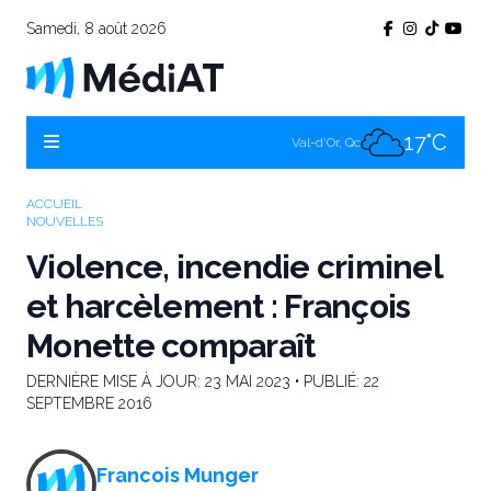
Samedi, 8 août 2026
22°C
Témiscamingue, Qc
20°C
La Sarre, Qc
17°C
Val-d'Or, Qc
20°C
Rouyn-Noranda, Qc
ACCUEIL
NOUVELLES
17°C
Amos, Qc
Violence, incendie criminel
et harcèlement : François
Monette comparaît
DERNIÈRE MISE À JOUR:
23 MAI 2023
• PUBLIÉ:
22
SEPTEMBRE 2016
Francois Munger