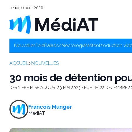
Jeudi, 6 août 2026
Nouvelles
Télé
Balados
Nécrologie
Météo
Production vid
ACCUEIL
>
NOUVELLES
30 mois de détention po
DERNIÈRE MISE À JOUR:
23 MAI 2023
• PUBLIÉ:
22 DÉCEMBRE 2
Francois Munger
MédiAT