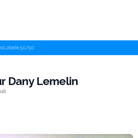
éo
Loterie 50/50
ur Dany Lemelin
016