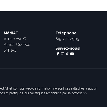
MédiAT
Téléphone
101 1re Ave O
819 732-4905
Amos, Québec
Suivez-nous!
J9T 1V1
édiAT et son site web d'information, ne sont pas rattachés à aucun
es et pratiques journalistiques reconnues par la profession.