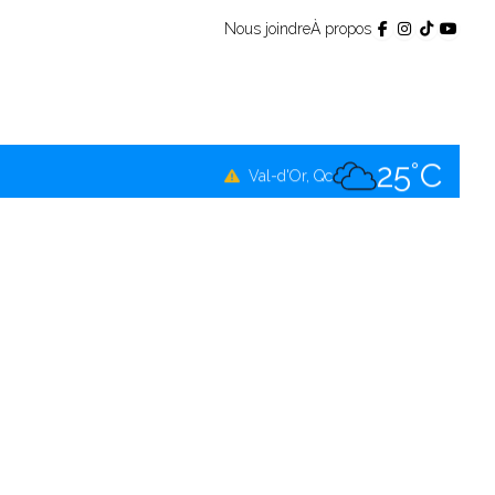
Nous joindre
À propos
25°C
Témiscamingue, Qc
24°C
La Sarre, Qc
25°C
Val-d'Or, Qc
23°C
Rouyn-Noranda, Qc
25°C
Amos, Qc