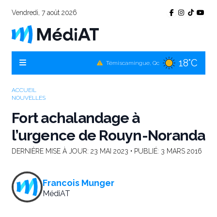
Vendredi, 7 août 2026
18°C
Témiscamingue, Qc
21°C
La Sarre, Qc
20°C
Val-d'Or, Qc
ACCUEIL
NOUVELLES
20°C
Rouyn-Noranda, Qc
Fort achalandage à
20°C
Amos, Qc
l’urgence de Rouyn-Noranda
DERNIÈRE MISE À JOUR:
23 MAI 2023
• PUBLIÉ:
3 MARS 2016
Francois Munger
MédiAT