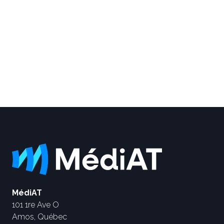
MédiAT
101 1re Ave O
Amos, Québec