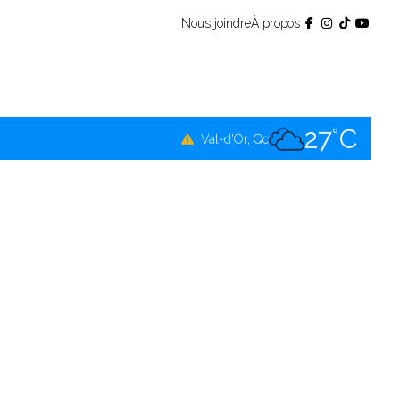
Nous joindre
À propos
26°C
Témiscamingue, Qc
27°C
La Sarre, Qc
27°C
Val-d'Or, Qc
27°C
Rouyn-Noranda, Qc
27°C
Amos, Qc