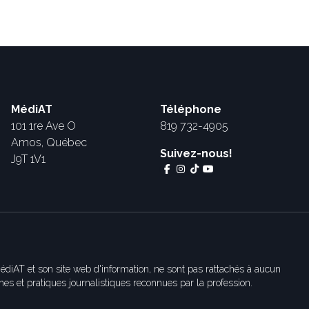
MédiAT
Téléphone
101 1re Ave O
819 732-4905
Amos, Québec
Suivez-nous!
J9T 1V1
édiAT et son site web d'information, ne sont pas rattachés à aucun
es et pratiques journalistiques reconnues par la profession.