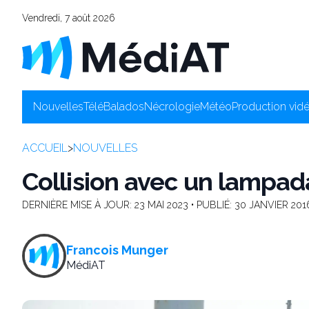
Vendredi, 7 août 2026
Nouvelles
Télé
Balados
Nécrologie
Météo
Production vid
ACCUEIL
>
NOUVELLES
Collision avec un lampad
DERNIÈRE MISE À JOUR:
23 MAI 2023
• PUBLIÉ:
30 JANVIER 201
Francois Munger
MédiAT