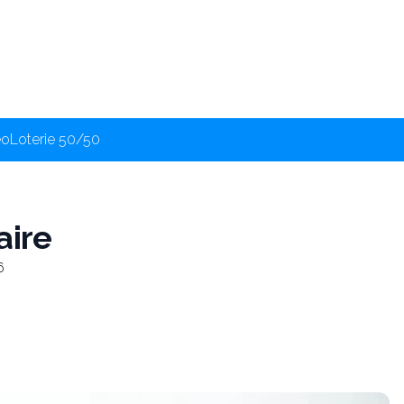
éo
Loterie 50/50
aire
6