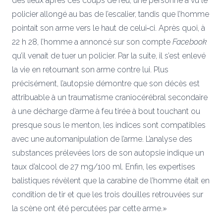
des lieux après ces coups de feu, une personne a vu le
policier allongé au bas de l’escalier, tandis que l’homme
pointait son arme vers le haut de celui‑ci. Après quoi, à
22 h 28, l’homme a annoncé sur son compte
Facebook
qu’il venait de tuer un policier. Par la suite, il s’est enlevé
la vie en retournant son arme contre lui. Plus
précisément, l’autopsie démontre que son décès est
attribuable à un traumatisme craniocérébral secondaire
à une décharge d’arme à feu tirée à bout touchant ou
presque sous le menton, les indices sont compatibles
avec une automanipulation de l’arme. L’analyse des
substances prélevées lors de son autopsie indique un
taux d’alcool de 27 mg/100 ml. Enfin, les expertises
balistiques révèlent que la carabine de l’homme était en
condition de tir et que les trois douilles retrouvées sur
la scène ont été percutées par cette arme.»