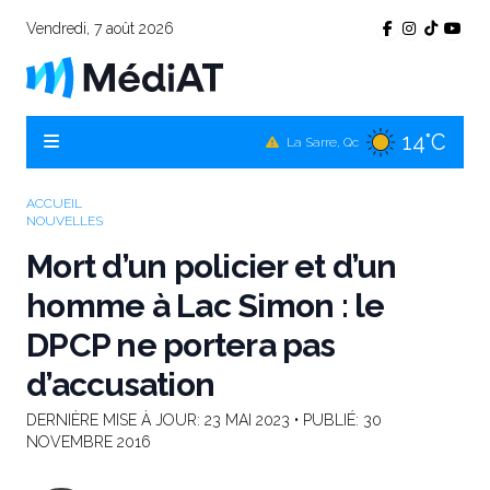
Vendredi, 7 août 2026
11°C
Témiscamingue, Qc
14°C
La Sarre, Qc
14°C
Val-d'Or, Qc
ACCUEIL
NOUVELLES
12°C
Rouyn-Noranda, Qc
Mort d’un policier et d’un
14°C
Amos, Qc
homme à Lac Simon : le
DPCP ne portera pas
d’accusation
DERNIÈRE MISE À JOUR:
23 MAI 2023
• PUBLIÉ:
30
NOVEMBRE 2016