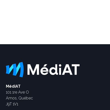
MédiAT
101 1re Ave O
Amos, Québec
J9T 1V1