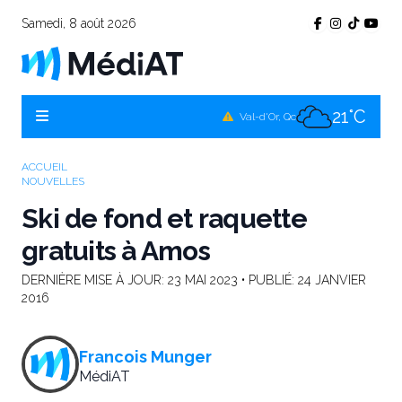
Samedi, 8 août 2026
25°C
Témiscamingue, Qc
23°C
La Sarre, Qc
21°C
Val-d'Or, Qc
22°C
Rouyn-Noranda, Qc
ACCUEIL
NOUVELLES
21°C
Amos, Qc
Ski de fond et raquette
gratuits à Amos
DERNIÈRE MISE À JOUR:
23 MAI 2023
• PUBLIÉ:
24 JANVIER
2016
Francois Munger
MédiAT