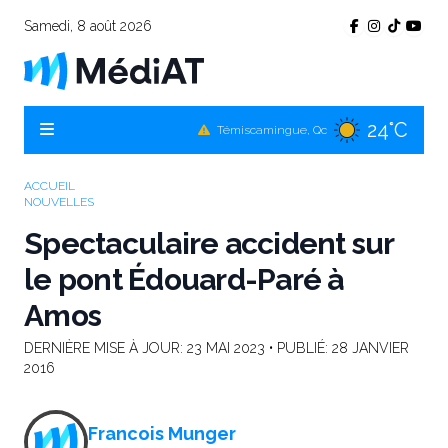
Samedi, 8 août 2026
24°C
Témiscamingue, Qc
20°C
La Sarre, Qc
17°C
Val-d'Or, Qc
ACCUEIL
NOUVELLES
21°C
Rouyn-Noranda, Qc
Spectaculaire accident sur
17°C
Amos, Qc
le pont Édouard-Paré à
Amos
DERNIÈRE MISE À JOUR:
23 MAI 2023
• PUBLIÉ:
28 JANVIER
2016
Francois Munger