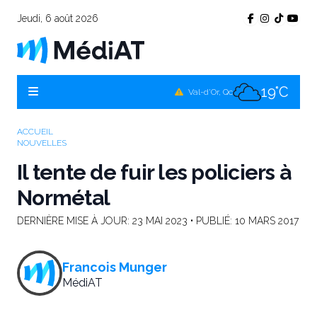
Jeudi, 6 août 2026
17°C
Témiscamingue, Qc
19°C
La Sarre, Qc
19°C
Val-d'Or, Qc
16°C
Rouyn-Noranda, Qc
ACCUEIL
NOUVELLES
19°C
Amos, Qc
Il tente de fuir les policiers à
Normétal
DERNIÈRE MISE À JOUR:
23 MAI 2023
• PUBLIÉ:
10 MARS 2017
Francois Munger
MédiAT