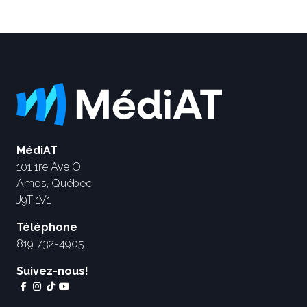
MédiAT
101 1re Ave O
Amos, Québec
J9T 1V1
Téléphone
819 732-4905
Suivez-nous!