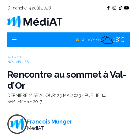
Dimanche, 9 août 2026
17°C
Témiscamingue, Qc
16°C
La Sarre, Qc
18°C
Val-d'Or, Qc
16°C
Rouyn-Noranda, Qc
ACCUEIL
NOUVELLES
18°C
Amos, Qc
Rencontre au sommet à Val-
d’Or
DERNIÈRE MISE À JOUR:
23 MAI 2023
• PUBLIÉ:
14
SEPTEMBRE 2017
Francois Munger
MédiAT