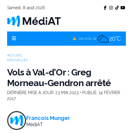
Samedi, 8 août 2026
18°C
Témiscamingue, Qc
21°C
La Sarre, Qc
20°C
Val-d'Or, Qc
20°C
Rouyn-Noranda, Qc
ACCUEIL
NOUVELLES
20°C
Amos, Qc
Vols à Val-d’Or : Greg
Morneau-Gendron arrêté
DERNIÈRE MISE À JOUR:
23 MAI 2023
• PUBLIÉ:
14 FÉVRIER
2017
Francois Munger
MédiAT