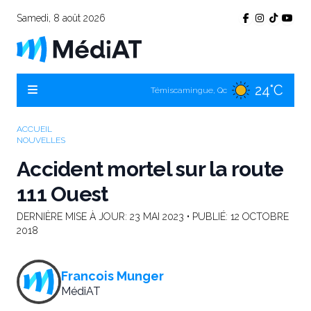
Samedi, 8 août 2026
24°C
Témiscamingue, Qc
22°C
La Sarre, Qc
19°C
Val-d'Or, Qc
ACCUEIL
NOUVELLES
22°C
Rouyn-Noranda, Qc
Accident mortel sur la route
19°C
Amos, Qc
111 Ouest
DERNIÈRE MISE À JOUR:
23 MAI 2023
• PUBLIÉ:
12 OCTOBRE
2018
Francois Munger
MédiAT