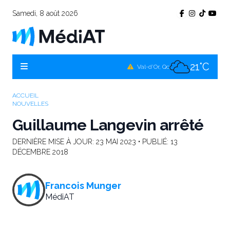
Samedi, 8 août 2026
18°C
Témiscamingue, Qc
21°C
La Sarre, Qc
21°C
Val-d'Or, Qc
21°C
Rouyn-Noranda, Qc
ACCUEIL
NOUVELLES
21°C
Amos, Qc
Guillaume Langevin arrêté
DERNIÈRE MISE À JOUR:
23 MAI 2023
• PUBLIÉ:
13
DÉCEMBRE 2018
Francois Munger
MédiAT