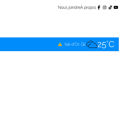
Nous joindre
À propos
25°C
Témiscamingue, Qc
24°C
La Sarre, Qc
25°C
Val-d'Or, Qc
23°C
Rouyn-Noranda, Qc
25°C
Amos, Qc