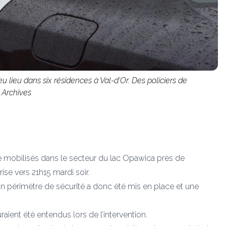
eu lieu dans six résidences à Val-d'Or. Des policiers de
 Archives
été mobilisés dans le secteur du lac Opawica près de
ise vers 21h15 mardi soir.
, un périmètre de sécurité a donc été mis en place et une
ent été entendus lors de l’intervention.