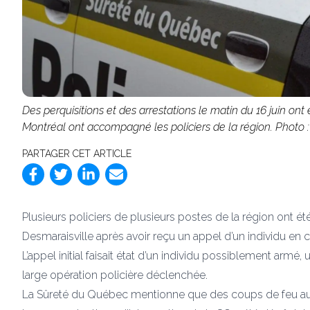
Des perquisitions et des arrestations le matin du 16 juin ont 
Montréal ont accompagné les policiers de la région. Photo :
PARTAGER CET ARTICLE
Plusieurs policiers de plusieurs postes de la région ont 
Desmaraisville après avoir reçu un appel d’un individu en cr
L’appel initial faisait état d’un individu possiblement armé
large opération policière déclenchée.
La Sûreté du Québec mentionne que des coups de feu aurai