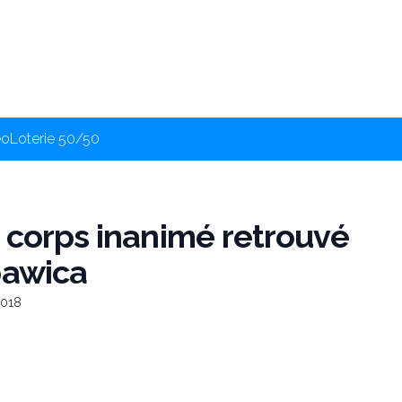
éo
Loterie 50/50
 corps inanimé retrouvé
pawica
2018